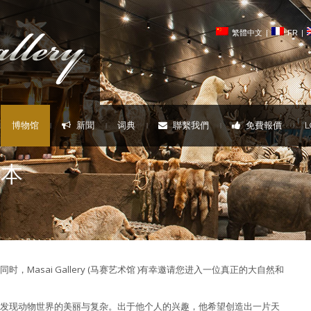
繁體中文
|
FR
|
博物馆
新聞
词典
聯繫我們
免費報價
L
|
|
|
|
|
|
標本
asai Gallery (马赛艺术馆 )有幸邀请您进入一位真正的大自然和
发现动物世界的美丽与复杂。出于他个人的兴趣，他希望创造出一片天