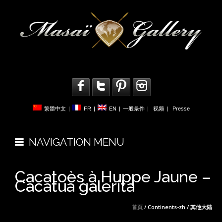
繁體中文
|
FR
|
EN
|
一般条件
|
视频
|
Presse
NAVIGATION MENU
Cacatoès à Huppe Jaune –
Cacatua galerita
首頁
/ Continents-zh / 其他大陆