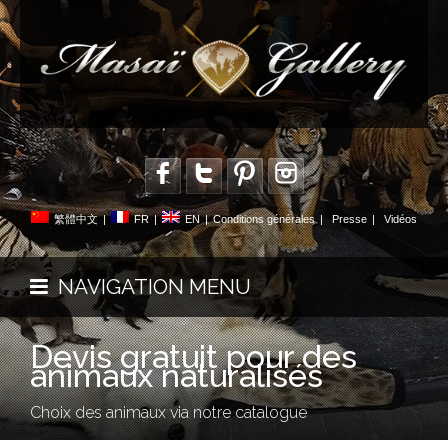
繁體中文
|
FR
|
EN
|
Conditions générales
|
Presse
|
Vidéos
NAVIGATION MENU
Devis gratuit pour des
animaux naturalisés
Choix des animaux via notre catalogue