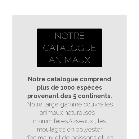
NOTRE
CATALOGUE
ANIMAUX
Notre catalogue comprend
plus de 1000 espèces
provenant des 5 continents.
Notre large gamme couvre les
animaux naturalisés –
mammifères/oiseaux , les
moulages en polyester
d’animaux et de poissons et les