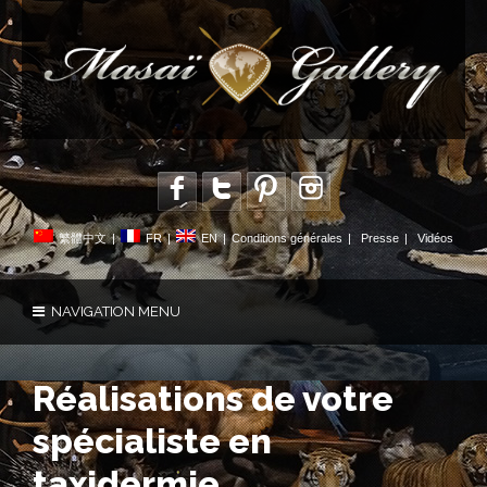
繁體中文
|
FR
|
EN
|
Conditions générales
|
Presse
|
Vidéos
NAVIGATION MENU
Réalisations de votre
spécialiste en
taxidermie