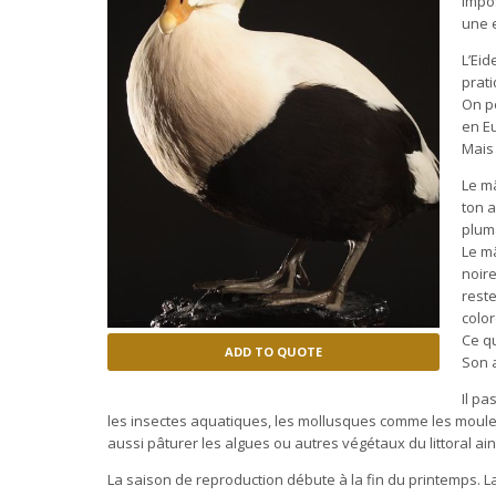
impo
une 
L’Eid
prati
On pe
en Eu
Mais 
Le mâ
ton a
plum
Le mâ
noire
reste
color
Ce qu
ADD TO QUOTE
Son a
Il pa
les insectes aquatiques, les mollusques comme les moules 
aussi pâturer les algues ou autres végétaux du littoral ai
La saison de reproduction débute à la fin du printemps. La 