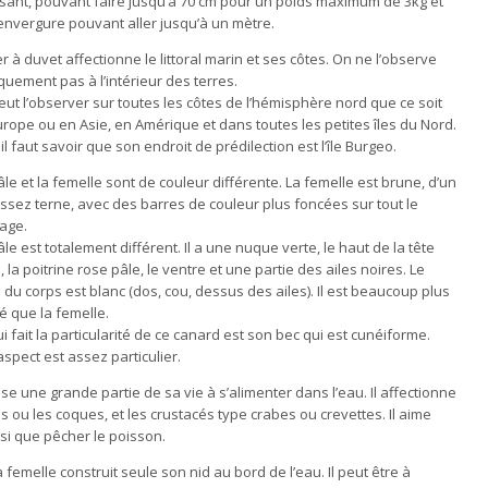
sant, pouvant faire jusqu’à 70 cm pour un poids maximum de 3kg et
envergure pouvant aller jusqu’à un mètre.
er à duvet affectionne le littoral marin et ses côtes. On ne l’observe
quement pas à l’intérieur des terres.
ut l’observer sur toutes les côtes de l’hémisphère nord que ce soit
rope ou en Asie, en Amérique et dans toutes les petites îles du Nord.
il faut savoir que son endroit de prédilection est l’île Burgeo.
le et la femelle sont de couleur différente. La femelle est brune, d’un
ssez terne, avec des barres de couleur plus foncées sur tout le
age.
le est totalement différent. Il a une nuque verte, le haut de la tête
, la poitrine rose pâle, le ventre et une partie des ailes noires. Le
 du corps est blanc (dos, cou, dessus des ailes). Il est beaucoup plus
é que la femelle.
i fait la particularité de ce canard est son bec qui est cunéiforme.
spect est assez particulier.
sse une grande partie de sa vie à s’alimenter dans l’eau. Il affectionne
ou les coques, et les crustacés type crabes ou crevettes. Il aime
nsi que pêcher le poisson.
femelle construit seule son nid au bord de l’eau. Il peut être à