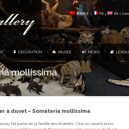
繁體中文
|
FR
|
EN
|
Cond
NS
DÉCORATION
MUSÉE
NEWS
LEXIQ
|
|
|
|
ia mollissima
er à duvet –
Somateria mollissima
iseau fait partie de la famille des Anatidés. C’est un canard assez