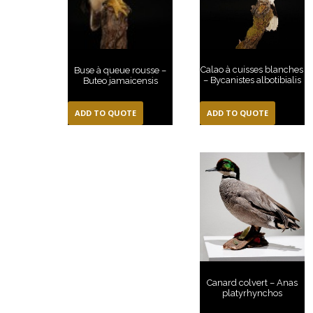
Calao à cuisses blanches
Buse à queue rousse –
– Bycanistes albotibialis
Buteo jamaicensis
ADD TO QUOTE
ADD TO QUOTE
Canard colvert – Anas
platyrhynchos