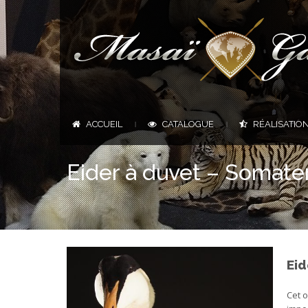
ACCUEIL
CATALOGUE
RÉALISATIO
|
|
Eider à duvet – Somater
Eid
Cet o