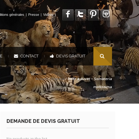
itions générales
|
Presse
|
Vidéos
|
UE
CONTACT
DEVIS GRATUIT
|
|
Accueil
/
Oiseaux
/ Eider à duvet – Somateria
mollissima
DEMANDE DE DEVIS GRATUIT
No products in the list