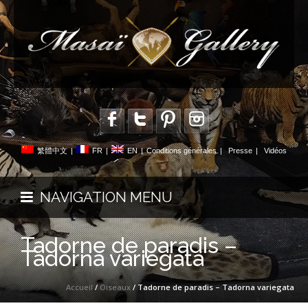
繁體中文
|
FR
|
EN
|
Conditions générales
|
Presse
|
Vidéos
NAVIGATION MENU
Tadorne de paradis –
Tadorna variegata
Accueil
/
Oiseaux
/ Tadorne de paradis – Tadorna variegata