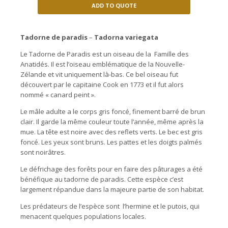
ADD TO QUOTE
Tadorne de paradis
–
Tadorna variegata
Le Tadorne de Paradis est un oiseau de la Famille des
Anatidés. Il est l’oiseau emblématique de la Nouvelle-
Zélande et vit uniquement là-bas. Ce bel oiseau fut
découvert par le capitaine Cook en 1773 et il fut alors
nommé « canard peint ».
Le mâle adulte a le corps gris foncé, finement barré de brun
clair. Il garde la même couleur toute l’année, même après la
mue. La tête est noire avec des reflets verts. Le bec est gris
foncé. Les yeux sont bruns. Les pattes et les doigts palmés
sont noirâtres.
Le défrichage des forêts pour en faire des pâturages a été
bénéfique au tadorne de paradis. Cette espèce c’est
largement répandue dans la majeure partie de son habitat.
Les prédateurs de l’espèce sont l’hermine et le putois, qui
menacent quelques populations locales.