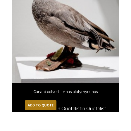
Canard colvert – Anas platyrhynchos
ADD TO QUOTE
In Quotelist
In Quotelist