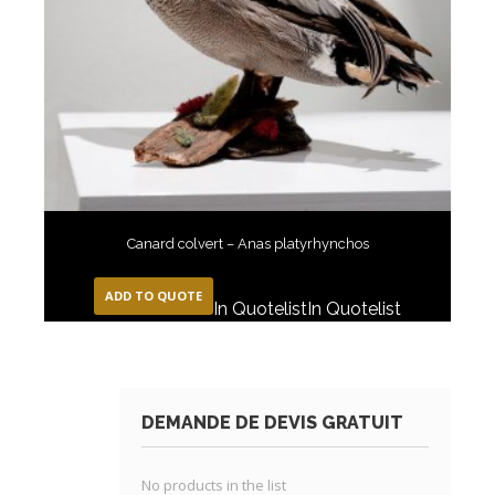
Canard colvert – Anas platyrhynchos
ADD TO QUOTE
In Quotelist
In Quotelist
DEMANDE DE DEVIS GRATUIT
No products in the list