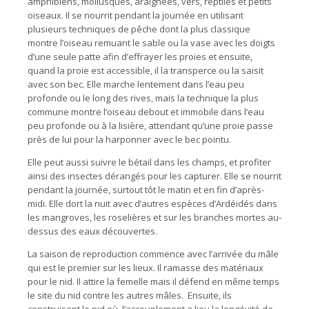
amphibiens, mollusques, araignées, vers, reptiles et petits
oiseaux. Il se nourrit pendant la journée en utilisant
plusieurs techniques de pêche dont la plus classique
montre l’oiseau remuant le sable ou la vase avec les doigts
d’une seule patte afin d’effrayer les proies et ensuite,
quand la proie est accessible, il la transperce ou la saisit
avec son bec. Elle marche lentement dans l’eau peu
profonde ou le long des rives, mais la technique la plus
commune montre l’oiseau debout et immobile dans l’eau
peu profonde ou à la lisière, attendant qu’une proie passe
près de lui pour la harponner avec le bec pointu.
Elle peut aussi suivre le bétail dans les champs, et profiter
ainsi des insectes dérangés pour les capturer. Elle se nourrit
pendant la journée, surtout tôt le matin et en fin d’après-
midi. Elle dort la nuit avec d’autres espèces d’Ardéidés dans
les mangroves, les roselières et sur les branches mortes au-
dessus des eaux découvertes.
La saison de reproduction commence avec l’arrivée du mâle
qui est le premier sur les lieux. Il ramasse des matériaux
pour le nid. Il attire la femelle mais il défend en même temps
le site du nid contre les autres mâles. Ensuite, ils