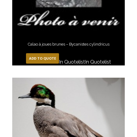
Calao à joues brunes – Bycanistes cylindricus
ADD TO QUOTE
In Quotelist
In Quotelist