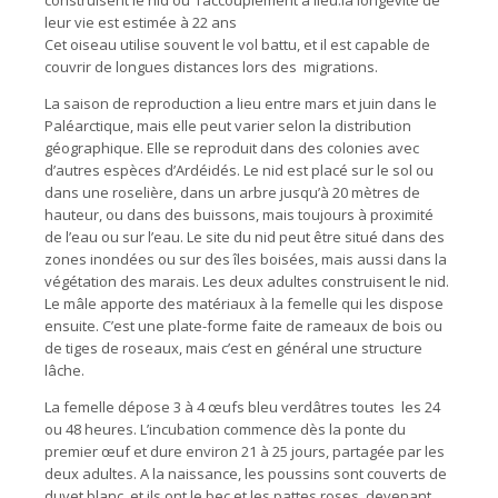
construisent le nid où l’accouplement a lieu.la longévité de
leur vie est estimée à 22 ans
Cet oiseau utilise souvent le vol battu, et il est capable de
couvrir de longues distances lors des migrations.
La saison de reproduction a lieu entre mars et juin dans le
Paléarctique, mais elle peut varier selon la distribution
géographique. Elle se reproduit dans des colonies avec
d’autres espèces d’Ardéidés. Le nid est placé sur le sol ou
dans une roselière, dans un arbre jusqu’à 20 mètres de
hauteur, ou dans des buissons, mais toujours à proximité
de l’eau ou sur l’eau. Le site du nid peut être situé dans des
zones inondées ou sur des îles boisées, mais aussi dans la
végétation des marais. Les deux adultes construisent le nid.
Le mâle apporte des matériaux à la femelle qui les dispose
ensuite. C’est une plate-forme faite de rameaux de bois ou
de tiges de roseaux, mais c’est en général une structure
lâche.
La femelle dépose 3 à 4 œufs bleu verdâtres toutes les 24
ou 48 heures. L’incubation commence dès la ponte du
premier œuf et dure environ 21 à 25 jours, partagée par les
deux adultes. A la naissance, les poussins sont couverts de
duvet blanc, et ils ont le bec et les pattes roses, devenant