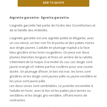
ADD TO QUOTE
Aigrette garzette
–
Egretta garzetta
L’aigrette garzette fait partie de l’ordre des Ciconiiformes et
de la famille des Ardéidés.
L’aigrette garzette est une aigrette petite et élégante, avec
un cou mince, un bec noir fin et pointu et des pattes noires
aux doigts jaunes. L’adulte en plumage nuptial a la face
bleu-grisâtre et les lores rougeâtres. On peut voir deux
plumes blanches longues et fines en arrière de la calotte,
s’étendant de la nuque à la moitié du cou. Les doigts sont
jaune-orangé vif, même parfois rosâtres pour une courte
durée. En plumage d’hiver, le bec est noir, les lores sont
grisâtres et les doigts sont jaunes pâle ou jaune-verdâtre et
les yeux sont jaune pâle.
Les deux sexes sont semblables. Le juvénile ressemble à
l’adulte en hiver, avec le bec et les pattes plus ternes ou
verdâtres et les doigts gris-verdâtre, offrant moins de
contrastes.