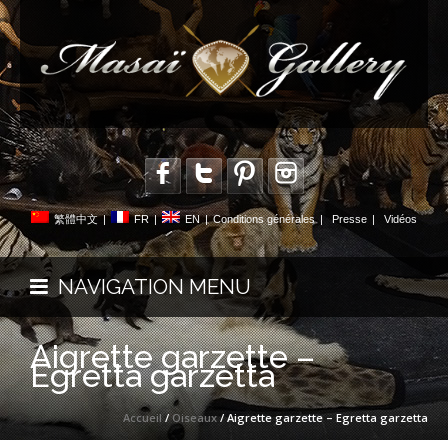
繁體中文
|
FR
|
EN
|
Conditions générales
|
Presse
|
Vidéos
NAVIGATION MENU
Aigrette garzette –
Egretta garzetta
Accueil
/
Oiseaux
/ Aigrette garzette – Egretta garzetta