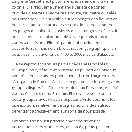
L’aigrette Garzette est plutôt silencieuse en dehors de la
colonie. Elle fréquente une grande variété de zones
humides ouvertes avec de l’eau douce, saumâtre ou salée
peu profonde. Elle est visible sur les berges des fleuves et
des lacs, dans les marais, les rizières, les zones inondées,
les plages de sable, les vasières et les mangroves. Elle suit
aussi le bétail, ce qui permet de la voir parfois dans des
zones plus sèches. Elle fréquente habituellement les
basses terres, mais selon la distribution géographique, on
peut aussi la trouver entre 1400 et 2000 mètres d’altitude.
Elle se reproduit dans les parties tièdes et tempérées
d’Europe, Asie, Afrique et Australie. La plupart des oiseaux
sont résidents, mais les populations du Nord migrent vers
l’Afrique ou le Sud de l’Asie. Les migrations se font en grands
groupes dispersés. Elle se reproduit aux Bahamas, et a été
vue au Caraïbes et au Surinam. Elle chasse seule ou en
petits groupes avec d’autres espèces d’Ardéidés, mais les
oiseaux sont relativement éloignés les uns des autres,
défendant agressivement leur zone de nourrissage.
Cet oiseau se nourrit principalement de créatures
aquatiques telles qu’insectes, crustacés, petits poissons,