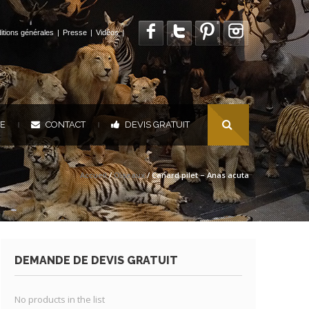
itions générales
|
Presse
|
Vidéos
|
UE
CONTACT
DEVIS GRATUIT
|
|
Accueil
/
Oiseaux
/ Canard pilet – Anas acuta
DEMANDE DE DEVIS GRATUIT
No products in the list