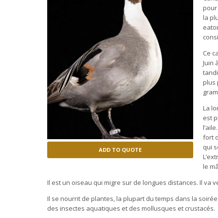
pour
la pl
eaton
cons
Ce c
Juin 
tand
plus 
gram
La lo
est p
l’ail
fort 
qui 
ADD TO QUOTE
L’ext
le mâ
Il est un oiseau qui migre sur de longues distances. Il va v
Il se nourrit de plantes, la plupart du temps dans la soirée
des insectes aquatiques et des mollusques et crustacés.