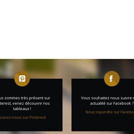
us sommes très présent sur
Vous souhaitez nous suivre 
terest, venez découvrir nos
actualité sur Facebook ?
tableaux !
Nous rejoindre sur Faceb
Suivez-nous sur Pinterest