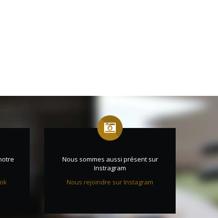
notre
Nous sommes aussi présent sur
Instragram
ook
Nous rejoindre sur Instagram