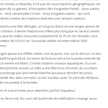
 un oiseau si répandu, il n’a pas de sous-espèces géographiques sur
upart de sa gamme, à l’exception des Kerguelen Pintail – Anas eatoni
i – et le canard pilet Crozet – Anas Drygalski eatoni – qui sont
idérés comme des espèces distinctes par certains auteurs.
anard a une tête allongée, un long cou blanc et une longue queue de
à Octobre. Il donne l’impression d’être plus long que le canard colvert
is que les mâles mesurent seulement 65 et 75 cm, les femelles sont
petites de 50 à 55 cm. Son poids adulte est entre 600 et 1050
mes.
ngue queue est effilée crème, noir et jaune, noir sur le dessus. Le bec
lutôt long et étroit. Un miroir de bronze vert orne la partie centrale de
e. Le ventre est blanc. Comme d’autres oiseaux aquatiques, il y a un
dimorphisme sexuel. Le mâle a une tête brun chocolat, du cou blanc
se prolonge par une bande blanche qui passe derrière les joues.
rémité des ailes est noire. Le bec est bleu acier. En période d’éclipse,
le ressemble à la femelle.
ers le sud en hiver pour atteindre parfois l’équateur.
 ou de la nuit. Au cours de la période de nidification, il mange aussi