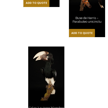
ADD TO QUOTE
Buse de Harris –
Parabuteo unicinctu
ADD TO QUOTE
Calao à cuisses blanches