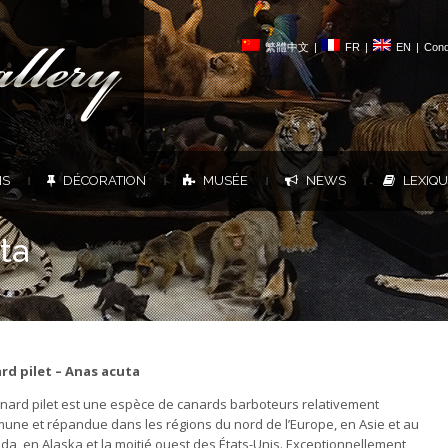
繁體中文
|
FR
|
EN
|
Cond
NS
DÉCORATION
MUSÉE
NEWS
LEXIQ
|
|
|
|
ta
rd pilet – Anas acuta
anard pilet est une espèce de canards barboteurs relativement
une et répandue dans les régions du nord de l’Europe, en Asie et au
a, en Alaska et la moitié ouest des États-Unis. Exceptionnellement