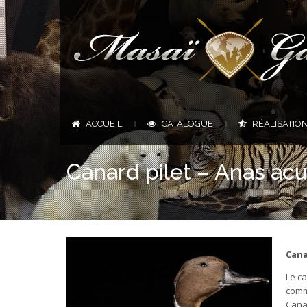
ACCUEIL
CATALOGUE
RÉALISATIO
|
|
Canard pilet – Anas acu
Cana
Le c
comm
Canad