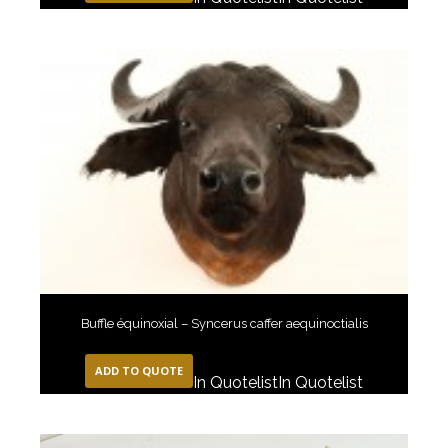
Buffle équinoxial – Syncerus caffer aequinoctialis
ADD TO QUOTE
In Quotelist
In Quotelist