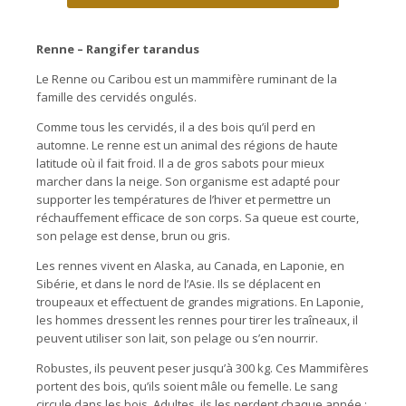
Renne – Rangifer tarandus
Le Renne ou Caribou est un mammifère ruminant de la
famille des cervidés ongulés.
Comme tous les cervidés, il a des bois qu’il perd en
automne. Le renne est un animal des régions de haute
latitude où il fait froid. Il a de gros sabots pour mieux
marcher dans la neige. Son organisme est adapté pour
supporter les températures de l’hiver et permettre un
réchauffement efficace de son corps. Sa queue est courte,
son pelage est dense, brun ou gris.
Les rennes vivent en Alaska, au Canada, en Laponie, en
Sibérie, et dans le nord de l’Asie. Ils se déplacent en
troupeaux et effectuent de grandes migrations. En Laponie,
les hommes dressent les rennes pour tirer les traîneaux, il
peuvent utiliser son lait, son pelage ou s’en nourrir.
Robustes, ils peuvent peser jusqu’à 300 kg. Ces Mammifères
portent des bois, qu’ils soient mâle ou femelle. Le sang
circule dans les bois. Adultes, ils les perdent chaque année :