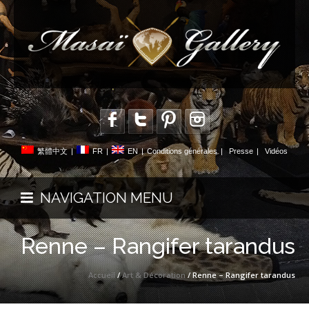
繁體中文
|
FR
|
EN
|
Conditions générales
|
Presse
|
Vidéos
NAVIGATION MENU
Renne – Rangifer tarandus
Accueil
/
Art & Décoration
/ Renne – Rangifer tarandus