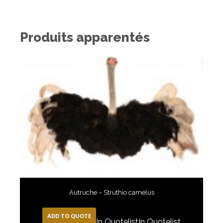
Produits apparentés
Autruche – Struthio camelus
ADD TO QUOTE
In Quotelist
In Quotelist