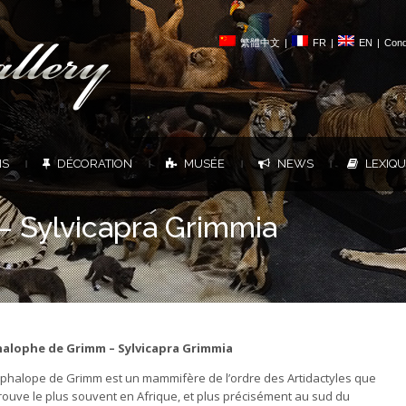
繁體中文
|
FR
|
EN
|
Cond
NS
DÉCORATION
MUSÉE
NEWS
LEXIQ
|
|
|
|
 Sylvicapra Grimmia
alophe de Grimm – Sylvicapra Grimmia
éphalope de Grimm est un mammifère de l’ordre des Artidactyles que
trouve le plus souvent en Afrique, et plus précisément au sud du