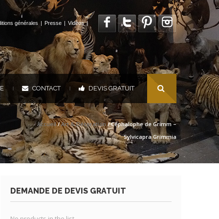
itions générales
|
Presse
|
Vidéos
|
UE
CONTACT
DEVIS GRATUIT
|
|
Accueil
/
Art & Décoration
/ Céphalophe de Grimm –
Sylvicapra Grimmia
DEMANDE DE DEVIS GRATUIT
No products in the list