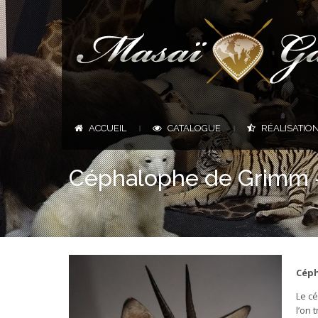
ACCUEIL
CATALOGUE
RÉALISATIO
|
|
Céphalophe de Grimm –
Céph
Le c
l’on 