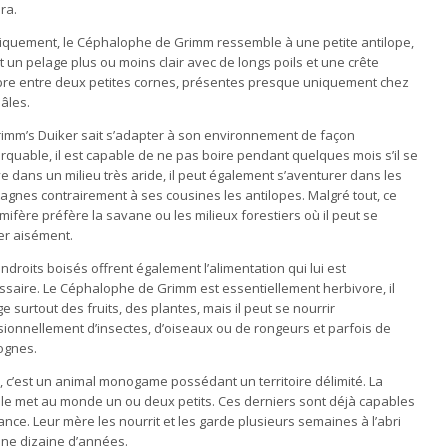
ra.
iquement, le Céphalophe de Grimm ressemble à une petite antilope,
 un pelage plus ou moins clair avec de longs poils et une crête
re entre deux petites cornes, présentes presque uniquement chez
âles.
rimm’s Duiker sait s’adapter à son environnement de façon
quable, il est capable de ne pas boire pendant quelques mois s’il se
e dans un milieu très aride, il peut également s’aventurer dans les
agnes contrairement à ses cousines les antilopes. Malgré tout, ce
fère préfère la savane ou les milieux forestiers où il peut se
er aisément.
ndroits boisés offrent également l’alimentation qui lui est
ssaire. Le Céphalophe de Grimm est essentiellement herbivore, il
 surtout des fruits, des plantes, mais il peut se nourrir
sionnellement d’insectes, d’oiseaux ou de rongeurs et parfois de
ognes.
, c’est un animal monogame possédant un territoire délimité. La
lle met au monde un ou deux petits. Ces derniers sont déjà capables
ance. Leur mère les nourrit et les garde plusieurs semaines à l’abri
 une dizaine d’années.