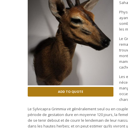
Saha
Phys
ayant
somb
les m
Le G
remar
trouv
mont
mammi
cach
Les e
néce
mange
ADD TO QUOTE
occa
char
Le Sylvicapra Grimmia vit généralement seul ou en couple
période de gestation dure en moyenne 120 jours, la feme
de se tenir debout et de courir le lendemain de leur naiss
dans les hautes herbes; et on peut estimer qu’ils vivront