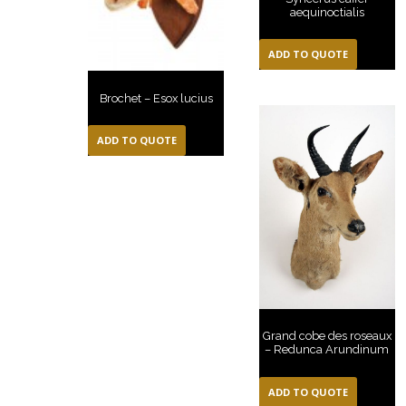
aequinoctialis
ADD TO QUOTE
Brochet – Esox lucius
ADD TO QUOTE
Grand cobe des roseaux
– Redunca Arundinum
ADD TO QUOTE