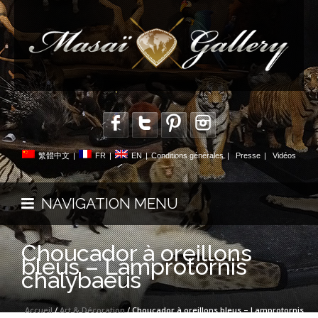
繁體中文
|
FR
|
EN
|
Conditions générales
|
Presse
|
Vidéos
NAVIGATION MENU
Choucador à oreillons
bleus – Lamprotornis
chalybaeus
Accueil
/
Art & Décoration
/ Choucador à oreillons bleus – Lamprotornis