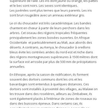
supérieure de l’aile. Les iris dont jaune ou orange, les pattes
et le bec sont noirs. Les sexes sont identiques.
Les juvéniles sont plus ternes que leurs parents. Les iris
sont brun rougeâtre avec un anneau extérieur gris.
Le cri du choucador est très caractéristique. Les bandes
chantent en chœur à partir de leurs perchoirs dans les
arbres. Cet oiseau des régions tropicales fréquentes
principalement les zones boisées ouvertes. En Afrique
Occidentale et particulièrement au Mali, aux abords des
déserts. A contrario, au Kenya, le choucador à oreillons
bleus évite les contrées arides du nord-est et niche dans
des régions montagneuses supérieures à 1500 mètres dont
la surface est arrosée par plus de 500 mm de précipitations
annuelles.
En Ethiopie, après la saison de nidification, ils forment
souvent des dortoirs communs dont les cris et les
bavardages sont entendus à quelques distances. Ces
dortoirs sont installés à proximité des villages, au Malawi on
les trouve dans des roselières, ailleurs au Zimbabwe, ils
sont également placés à l’intérieur de zones de roseaux ou
dans des buissons épineux. Dans certains cas, ils