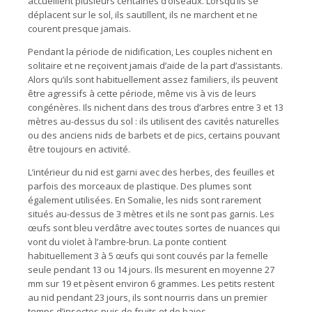
accueillent plusieurs centaines d’oiseaux. Lorsqu’ils se
déplacent sur le sol, ils sautillent, ils ne marchent et ne
courent presque jamais.
Pendant la période de nidification, Les couples nichent en
solitaire et ne reçoivent jamais d’aide de la part d’assistants.
Alors qu’ils sont habituellement assez familiers, ils peuvent
être agressifs à cette période, même vis à vis de leurs
congénères. Ils nichent dans des trous d’arbres entre 3 et 13
mètres au-dessus du sol : ils utilisent des cavités naturelles
ou des anciens nids de barbets et de pics, certains pouvant
être toujours en activité.
L’intérieur du nid est garni avec des herbes, des feuilles et
parfois des morceaux de plastique. Des plumes sont
également utilisées. En Somalie, les nids sont rarement
situés au-dessus de 3 mètres et ils ne sont pas garnis. Les
œufs sont bleu verdâtre avec toutes sortes de nuances qui
vont du violet à l’ambre-brun. La ponte contient
habituellement 3 à 5 œufs qui sont couvés par la femelle
seule pendant 13 ou 14 jours. Ils mesurent en moyenne 27
mm sur 19 et pèsent environ 6 grammes. Les petits restent
au nid pendant 23 jours, ils sont nourris dans un premier
temps d’insectes puis de fruits et de baies.