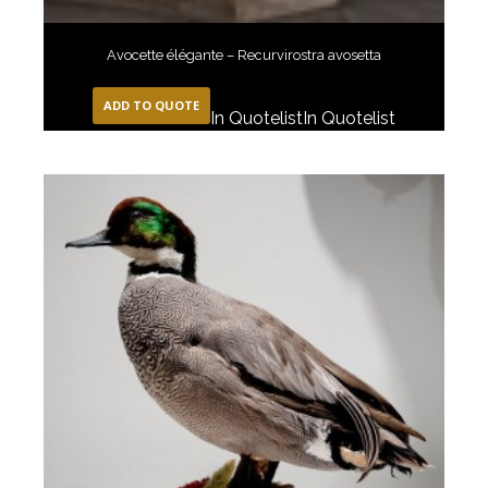
Avocette élégante – Recurvirostra avosetta
ADD TO QUOTE
In Quotelist
In Quotelist