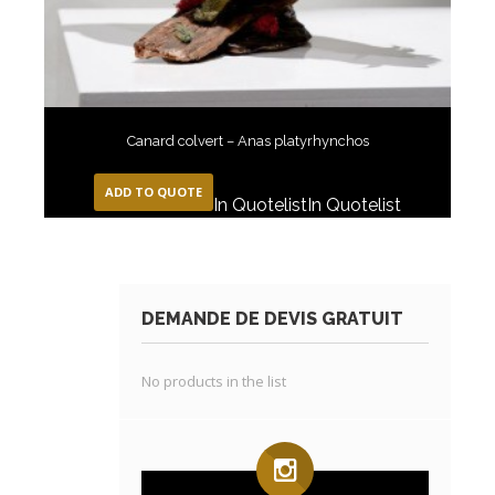
Canard colvert – Anas platyrhynchos
ADD TO QUOTE
In Quotelist
In Quotelist
DEMANDE DE DEVIS GRATUIT
No products in the list