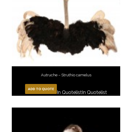
Autruche – Struthio camelus
ADD TO QUOTE
In Quotelist
In Quotelist