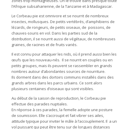
zones trop montagneuses. On le trouve dans presque toute
l’Afrique subsaharienne, de la Tanzanie et à Madagascar.
Le Corbeau pie est omnivore et se nourrit de nombreux
insectes, mollusques. De petits vertébrés, d’amphibiens de
lézards, de rongeurs, de petits oiseaux, de poissons, de
chauves-souris en vol. Dans les parties sud de la
distribution, il se nourrit aussi de végétaux, de nombreuses
graines, de racines et de fruits variés.
Il est connu pour attaquer les nids, où il prend aussi bien les
œufs que les nouveau-nés. Il se nourrit en couples ou en
petits groupes, mais ils peuvent se rassembler en grands
nombres autour d’abondantes sources de nourriture.
Ils dorment dans des dortoirs communs installés dans des
grands arbres dans les parcs urbains. Ce sont alors
plusieurs centaines d’oiseaux qui sont visibles.
Au début de la saison de reproduction, le Corbeau pie
effectue des parades nuptiales.
En réponse à ces parades, la femelle adopte une posture
de soumission. Elle s’accroupit et fait vibrer ses ailes,
attitude typique pour inviter le mâle à l’accouplement. Il a un
vol puissant qui peut être tenu sur de longues distances