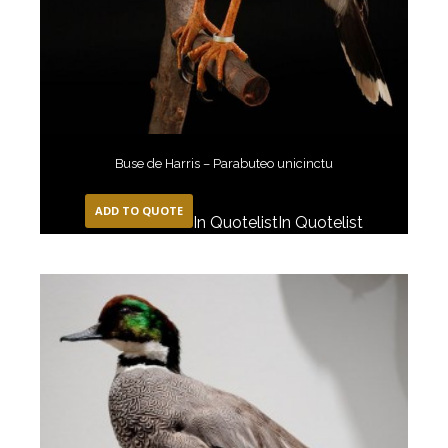
Buse de Harris – Parabuteo unicinctu
ADD TO QUOTE
In Quotelist
In Quotelist