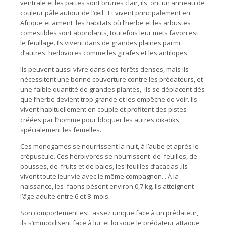
ventrale et les pattes sont brunes clair, ils ont un anneau de
couleur pâle autour de l’œil. Et vivent principalement en
Afrique et aiment les habitats où l’herbe et les arbustes
comestibles sont abondants, toutefois leur mets favori est
le feuillage. Ils vivent dans de grandes plaines parmi
d’autres herbivores comme les girafes et les antilopes.
Ils peuvent aussi vivre dans des forêts denses, mais ils
nécessitent une bonne couverture contre les prédateurs, et
une faible quantité de grandes plantes, ils se déplacent dès
que l’herbe devient trop grande et les empêche de voir. Ils
vivent habituellement en couple et profitent des pistes
créées par l’homme pour bloquer les autres dik-diks,
spécialement les femelles.
Ces monogames se nourrissent la nuit, à l’aube et après le
crépuscule. Ces herbivores se nourrissent de feuilles, de
pousses, de fruits et de baies, les feuilles d’acacias .Ils
vivent toute leur vie avec le même compagnon. . À la
naissance, les faons pèsent environ 0,7 kg. Ils atteignent
l’âge adulte entre 6 et 8 mois.
Son comportement est assez unique face à un prédateur,
ils s’immobilisent face à lui, et lorsque le prédateur attaque,