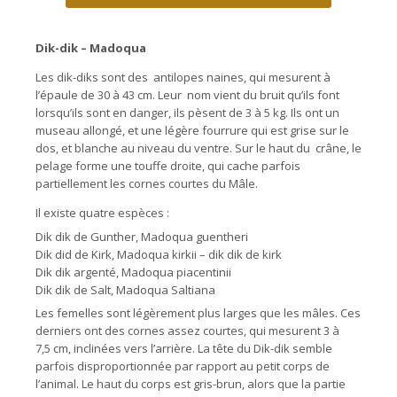
Dik-dik – Madoqua
Les dik-diks sont des antilopes naines, qui mesurent à
l’épaule de 30 à 43 cm. Leur nom vient du bruit qu’ils font
lorsqu’ils sont en danger, ils pèsent de 3 à 5 kg. Ils ont un
museau allongé, et une légère fourrure qui est grise sur le
dos, et blanche au niveau du ventre. Sur le haut du crâne, le
pelage forme une touffe droite, qui cache parfois
partiellement les cornes courtes du Mâle.
Il existe quatre espèces :
Dik dik de Gunther, Madoqua guentheri
Dik did de Kirk, Madoqua kirkii – dik dik de kirk
Dik dik argenté, Madoqua piacentinii
Dik dik de Salt, Madoqua Saltiana
Les femelles sont légèrement plus larges que les mâles. Ces
derniers ont des cornes assez courtes, qui mesurent 3 à
7,5 cm, inclinées vers l’arrière. La tête du Dik-dik semble
parfois disproportionnée par rapport au petit corps de
l’animal. Le haut du corps est gris-brun, alors que la partie