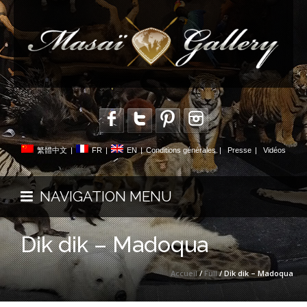
繁體中文
|
FR
|
EN
|
Conditions générales
|
Presse
|
Vidéos
NAVIGATION MENU
Dik dik – Madoqua
Accueil
/
Full
/ Dik dik – Madoqua