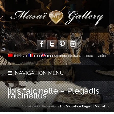
繁體中文
|
FR
|
EN
|
Conditions générales
|
Presse
|
Vidéos
NAVIGATION MENU
Ibis falcinelle – Plegadis
falcinellus
Accueil
/
Art & Décoration
/ Ibis falcinelle – Plegadis falcinellus