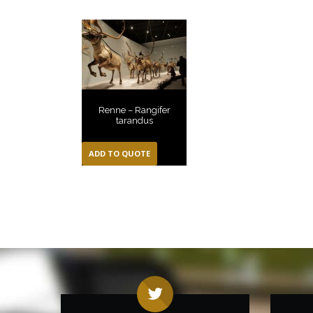
Renne – Rangifer
tarandus
ADD TO QUOTE