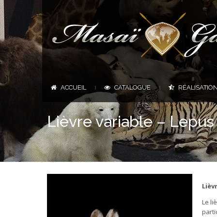
ACCUEIL
CATALOGUE
RÉALISATIO
|
|
Lièvre variable – Lepus
Lièv
Le li
parti