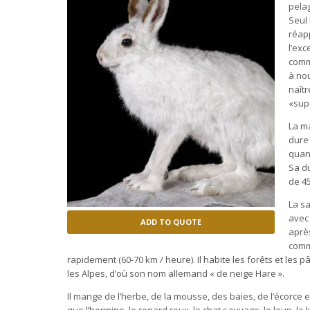
pela
Seul 
réap
l’exc
comme
à nou
naîtr
«supe
La ma
dure 
quant
Sa du
de 45
La sa
avec 
ADD TO QUOTE
après
commu
rapidement (60-70 km / heure). Il habite les forêts et les p
les Alpes, d’où son nom allemand « de neige Hare ».
Il mange de l’herbe, de la mousse, des baies, de l’écorce
que l’hermine, le renard roux, le chat sauvage, le loup, le 