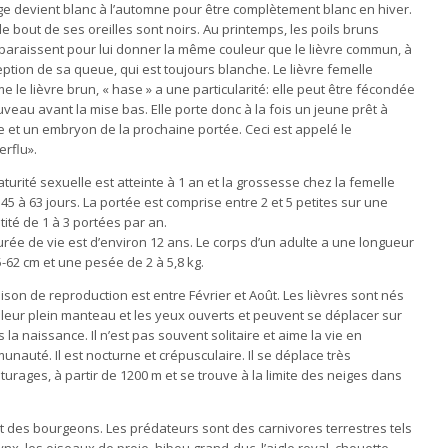
ge devient blanc à l’automne pour être complètement blanc en hiver.
le bout de ses oreilles sont noirs. Au printemps, les poils bruns
paraissent pour lui donner la même couleur que le lièvre commun, à
eption de sa queue, qui est toujours blanche. Le lièvre femelle
 le lièvre brun, « hase » a une particularité: elle peut être fécondée
veau avant la mise bas. Elle porte donc à la fois un jeune prêt à
e et un embryon de la prochaine portée. Ceci est appelé le
rflu».
turité sexuelle est atteinte à 1 an et la grossesse chez la femelle
45 à 63 jours. La portée est comprise entre 2 et 5 petites sur une
ité de 1 à 3 portées par an.
rée de vie est d’environ 12 ans. Le corps d’un adulte a une longueur
-62 cm et une pesée de 2 à 5,8 kg.
ison de reproduction est entre Février et Août. Les lièvres sont nés
leur plein manteau et les yeux ouverts et peuvent se déplacer sur
 la naissance. Il n’est pas souvent solitaire et aime la vie en
nauté. Il est nocturne et crépusculaire. Il se déplace très
âturages, à partir de 1200 m et se trouve à la limite des neiges dans
 et des bourgeons. Les prédateurs sont des carnivores terrestres tels
lynx, les oiseaux de proie, hibou grand-duc, l’aigle royal, chouette