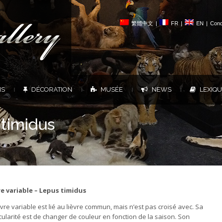
繁體中文
|
FR
|
EN
|
Cond
NS
DÉCORATION
MUSÉE
NEWS
LEXIQ
|
|
|
|
 timidus
re variable – Lepus timidus
èvre variable est lié au lièvre commun, mais n’est pas croisé avec. Sa
cularité est de changer de couleur en fonction de la saison. Son