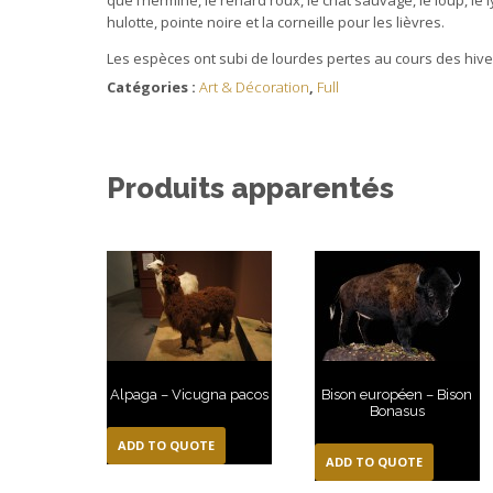
hulotte, pointe noire et la corneille pour les lièvres.
Les espèces ont subi de lourdes pertes au cours des hive
Catégories :
Art & Décoration
,
Full
Produits apparentés
Alpaga – Vicugna pacos
Bison européen – Bison
Bonasus
ADD TO QUOTE
ADD TO QUOTE