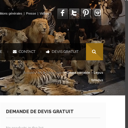
itions générales
|
Presse
|
Vidéos
|
UE
CONTACT
DEVIS GRATUIT
|
|
Accueil
/
Art & Décoration
/ Lièvre variable – Lepus
timidus
DEMANDE DE DEVIS GRATUIT
No products in the list