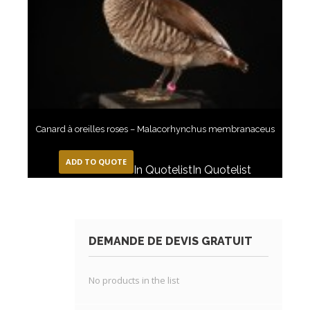
Canard à oreilles roses – Malacorhynchus membranaceus
ADD TO QUOTE
In Quotelist
In Quotelist
DEMANDE DE DEVIS GRATUIT
No products in the list