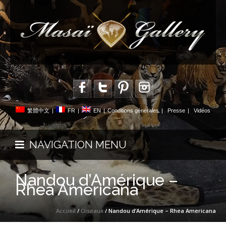
繁體中文
|
FR
|
EN
|
Conditions générales
|
Presse
|
Vidéos
NAVIGATION MENU
Nandou d’Amérique –
Rhea Americana
Accueil
/
Oiseaux
/ Nandou d’Amérique – Rhea Americana