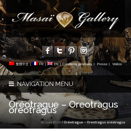
繁體中文
|
FR
|
EN
|
Conditions générales
|
Presse
|
Vidéos
NAVIGATION MENU
Oréotrague – Oreotragus
oreotragus
Accueil
/
Full
/ Oréotrague – Oreotragus oreotragus