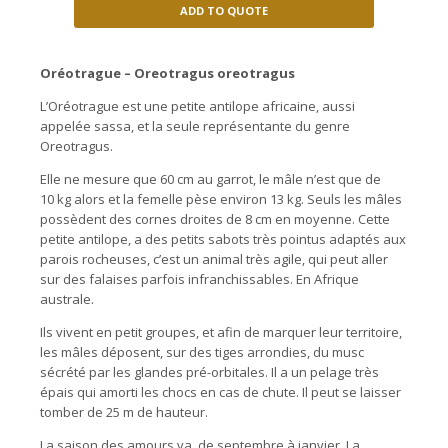
ADD TO QUOTE
Oréotrague – Oreotragus oreotragus
L’Oréotrague est une petite antilope africaine, aussi
appelée sassa, et la seule représentante du genre
Oreotragus.
Elle ne mesure que 60 cm au garrot, le mâle n’est que de
10 kg alors et la femelle pèse environ 13 kg. Seuls les mâles
possèdent des cornes droites de 8 cm en moyenne. Cette
petite antilope, a des petits sabots très pointus adaptés aux
parois rocheuses, c’est un animal très agile, qui peut aller
sur des falaises parfois infranchissables. En Afrique
australe.
Ils vivent en petit groupes, et afin de marquer leur territoire,
les mâles déposent, sur des tiges arrondies, du musc
sécrété par les glandes pré-orbitales. Il a un pelage très
épais qui amorti les chocs en cas de chute. Il peut se laisser
tomber de 25 m de hauteur.
La saison des amours va de septembre à janvier. La