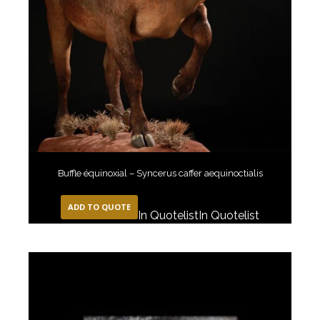
Buffle équinoxial – Syncerus caffer aequinoctialis
ADD TO QUOTE
In Quotelist
In Quotelist