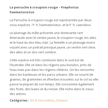
La
perruche
à
croupion rouge
– Psephotus
haematonotus
La Perruche à croupion rouge est représentée par deux
sous-espèces : P. h. haematonotus et le P. h. caeruleus
Le plumage du mâle présente une dominante vert
émeraude avec le ventre jaune, le croupion rouge, les ailes
et le haut du dos bleu clair. La femelle a un plumage moins
voyant avec un poitrail presque jaune, un ventre vert olive,
des ailes et un dos vert sombre.
Cette espèce est très commune dans le sud-est de
l’Australie. Elle vit dans les régions peu boisées, près de
l’eau mais pas dans les régions côtières. On les rencontre
dans les banlieues et les parcs urbains. Elle se nourrit de
graines, de graminées et d’herbes trouvées sur le sol où elle
passe la plupart de son temps. Elle consomme également
des fruits, des baies et du nectar. Elle niche dans le creux
des arbres.
Catégories :
Art & Décoration
,
Oiseaux