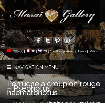
繁體中文
|
FR
|
EN
|
Conditions générales
|
Presse
|
Vidéos
NAVIGATION MENU
Perruche à croupion rouge
– Psephotus
haematonotus
Accueil
/
Art & Décoration
/ Perruche à croupion rouge – Psephotus