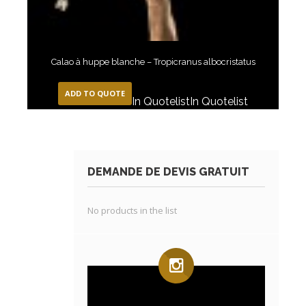
Calao à huppe blanche – Tropicranus albocristatus
ADD TO QUOTE
In Quotelist
In Quotelist
DEMANDE DE DEVIS GRATUIT
No products in the list