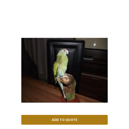
haematonotus
ADD TO QUOTE