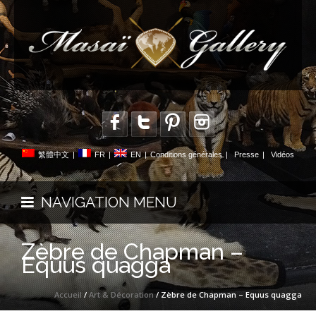
繁體中文
|
FR
|
EN
|
Conditions générales
|
Presse
|
Vidéos
NAVIGATION MENU
Zèbre de Chapman –
Equus quagga
Accueil
/
Art & Décoration
/ Zèbre de Chapman – Equus quagga