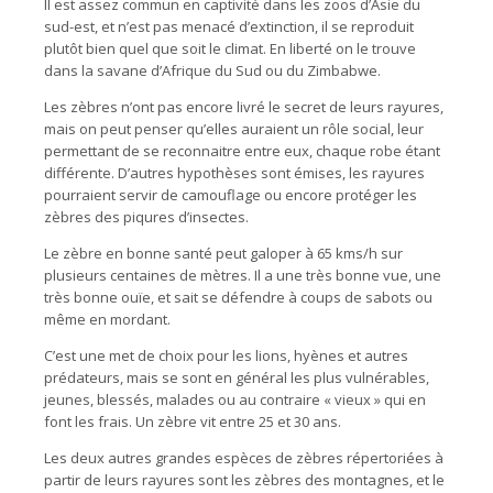
Il est assez commun en captivité dans les zoos d’Asie du
sud-est, et n’est pas menacé d’extinction, il se reproduit
plutôt bien quel que soit le climat. En liberté on le trouve
dans la savane d’Afrique du Sud ou du Zimbabwe.
Les zèbres n’ont pas encore livré le secret de leurs rayures,
mais on peut penser qu’elles auraient un rôle social, leur
permettant de se reconnaitre entre eux, chaque robe étant
différente. D’autres hypothèses sont émises, les rayures
pourraient servir de camouflage ou encore protéger les
zèbres des piqures d’insectes.
Le zèbre en bonne santé peut galoper à 65 kms/h sur
plusieurs centaines de mètres. Il a une très bonne vue, une
très bonne ouïe, et sait se défendre à coups de sabots ou
même en mordant.
C’est une met de choix pour les lions, hyènes et autres
prédateurs, mais se sont en général les plus vulnérables,
jeunes, blessés, malades ou au contraire « vieux » qui en
font les frais. Un zèbre vit entre 25 et 30 ans.
Les deux autres grandes espèces de zèbres répertoriées à
partir de leurs rayures sont les zèbres des montagnes, et le