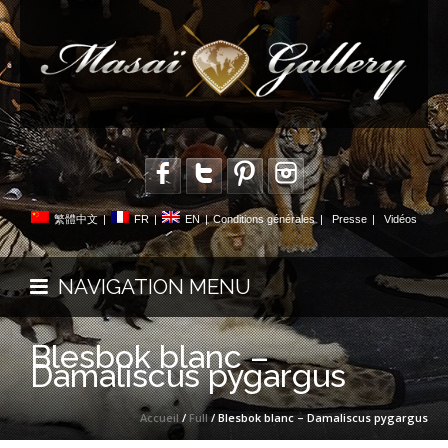
繁體中文
|
FR
|
EN
|
Conditions générales
|
Presse
|
Vidéos
NAVIGATION MENU
Blesbok blanc –
Damaliscus pygargus
Accueil
/
Full
/ Blesbok blanc – Damaliscus pygargus