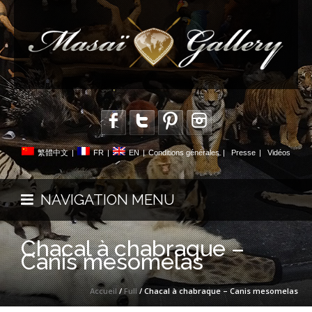
繁體中文
|
FR
|
EN
|
Conditions générales
|
Presse
|
Vidéos
NAVIGATION MENU
Chacal à chabraque –
Canis mesomelas
Accueil
/
Full
/ Chacal à chabraque – Canis mesomelas