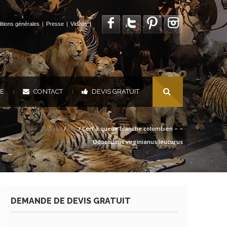
itions générales
|
Presse
|
Vidéos
|
UE
CONTACT
DEVIS GRATUIT
|
|
Accueil
/
Full
/ Cerf à queue blanche colombien – –
Odocoileus virginianus leucurus
DEMANDE DE DEVIS GRATUIT