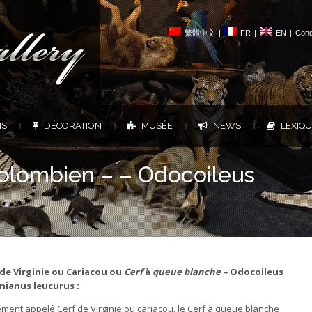
繁體中文
|
FR
|
EN
|
Cond
NS
DÉCORATION
MUSÉE
NEWS
LEXIQ
|
|
|
|
olombien – – Odocoileus
de Virginie ou Cariacou ou
Cerf
à
queue blanche –
Odocoileus
inianus leucurus :
ment appelé Cerf de Virginie ou cariacou, le Cerf à queue blanche