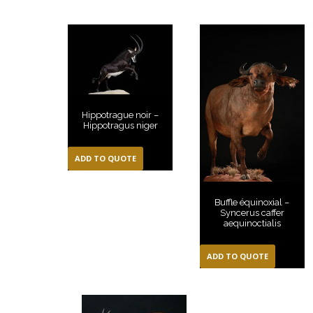
Hippotrague noir –
Hippotragus niger
ADD TO QUOTE
Buffle équinoxial –
Syncerus caffer
aequinoctialis
ADD TO QUOTE