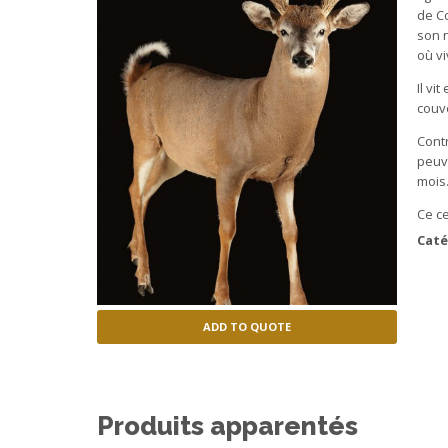
de Co
son 
où vi
Il vi
couve
Cont
peuv
mois.
Ce c
Caté
ADD TO QUOTE
Produits apparentés