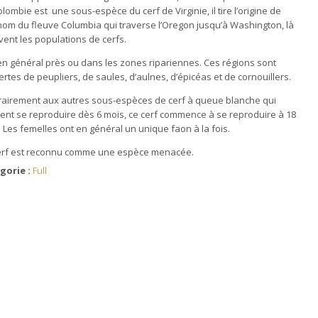
lombie est une sous-espèce du cerf de Virginie, il tire l’origine de
nom du fleuve Columbia qui traverse l’Oregon jusqu’à Washington, là
vent les populations de cerfs.
t en général près ou dans les zones ripariennes. Ces régions sont
rtes de peupliers, de saules, d’aulnes, d’épicéas et de cornouillers.
rairement aux autres sous-espèces de cerf à queue blanche qui
ent se reproduire dès 6 mois, ce cerf commence à se reproduire à 18
 Les femelles ont en général un unique faon à la fois.
erf est reconnu comme une espèce menacée.
gorie :
Full