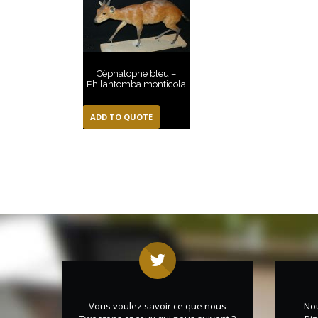
Céphalophe bleu –
Philantomba monticola
ADD TO QUOTE
Vous voulez savoir ce que nous
No