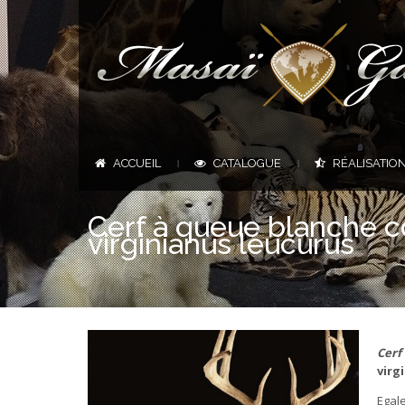
ACCUEIL
CATALOGUE
RÉALISATIO
|
|
Cerf à queue blanche c
virginianus leucurus
Cerf
virg
Egale