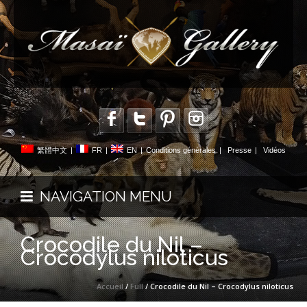
繁體中文
|
FR
|
EN
|
Conditions générales
|
Presse
|
Vidéos
NAVIGATION MENU
Crocodile du Nil –
Crocodylus niloticus
Accueil
/
Full
/ Crocodile du Nil – Crocodylus niloticus