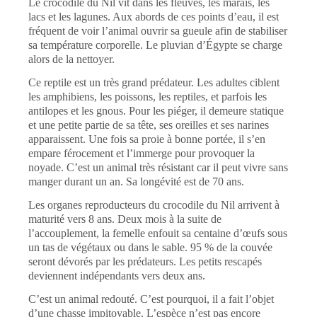
Le crocodile du Nil vit dans les fleuves, les marais, les
lacs et les lagunes. Aux abords de ces points d’eau, il est
fréquent de voir l’animal ouvrir sa gueule afin de stabiliser
sa température corporelle. Le pluvian d’Égypte se charge
alors de la nettoyer.
Ce reptile est un très grand prédateur. Les adultes ciblent
les amphibiens, les poissons, les reptiles, et parfois les
antilopes et les gnous. Pour les piéger, il demeure statique
et une petite partie de sa tête, ses oreilles et ses narines
apparaissent. Une fois sa proie à bonne portée, il s’en
empare férocement et l’immerge pour provoquer la
noyade. C’est un animal très résistant car il peut vivre sans
manger durant un an. Sa longévité est de 70 ans.
Les organes reproducteurs du crocodile du Nil arrivent à
maturité vers 8 ans. Deux mois à la suite de
l’accouplement, la femelle enfouit sa centaine d’œufs sous
un tas de végétaux ou dans le sable. 95 % de la couvée
seront dévorés par les prédateurs. Les petits rescapés
deviennent indépendants vers deux ans.
C’est un animal redouté. C’est pourquoi, il a fait l’objet
d’une chasse impitoyable. L’espèce n’est pas encore