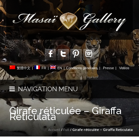
繁體中文
|
FR
|
EN
|
Conditions générales
|
Presse
|
Vidéos
NAVIGATION MENU
Girafe réticulée – Giraffa
Reticulata
Accueil
/
Full
/ Girafe réticulée – Giraffa Reticulata