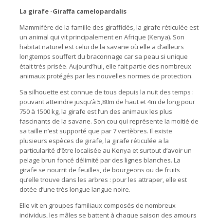
La girafe -Giraffa camelopardalis
Mammifère de la famille des giraffidés, la girafe réticulée est
un animal qui vit principalement en Afrique (Kenya). Son
habitat naturel est celui de la savane où elle a d’ailleurs
longtemps souffert du braconnage car sa peau si unique
était très prisée. Aujourd’hui, elle fait partie des nombreux
animaux protégés par les nouvelles normes de protection.
Sa silhouette est connue de tous depuis la nuit des temps :
pouvant atteindre jusqu’à 5,80m de haut et 4m de long pour
750 à 1500 kg, la girafe est l’un des animaux les plus
fascinants de la savane. Son cou qui représente la moitié de
sa taille n’est supporté que par 7 vertèbres. Il existe
plusieurs espèces de girafe, la girafe réticulée a la
particularité d’être localisée au Kenya et surtout d’avoir un
pelage brun foncé délimité par des lignes blanches. La
girafe se nourrit de feuilles, de bourgeons ou de fruits
qu’elle trouve dans les arbres : pour les attraper, elle est
dotée d’une très longue langue noire.
Elle vit en groupes familiaux composés de nombreux
individus, les mâles se battent à chaque saison des amours