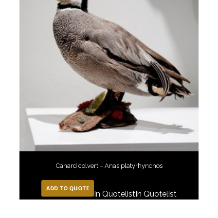
Canard colvert – Anas platyrhynchos
ADD TO QUOTE
In Quotelist
In Quotelist