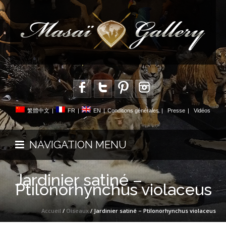
繁體中文
|
FR
|
EN
|
Conditions générales
|
Presse
|
Vidéos
NAVIGATION MENU
Jardinier satiné –
Ptilonorhynchus violaceus
Accueil
/
Oiseaux
/ Jardinier satiné – Ptilonorhynchus violaceus