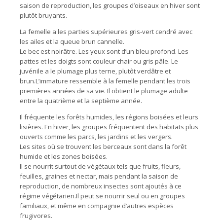
saison de reproduction, les groupes d’oiseaux en hiver sont
plutôt bruyants.
La femelle a les parties supérieures gris-vert cendré avec
les ailes et la queue brun cannelle.
Le bec est noirâtre. Les yeux sont d’un bleu profond. Les
pattes et les doigts sont couleur chair ou gris pâle. Le
juvénile a le plumage plus terne, plutôt verdâtre et
brun.L’immature ressemble à la femelle pendant les trois
premières années de sa vie. Il obtient le plumage adulte
entre la quatrième et la septième année.
Il fréquente les forêts humides, les régions boisées et leurs
lisières. En hiver, les groupes fréquentent des habitats plus
ouverts comme les parcs, les jardins et les vergers.
Les sites où se trouvent les berceaux sont dans la forêt
humide et les zones boisées.
Il se nourrit surtout de végétaux tels que fruits, fleurs,
feuilles, graines et nectar, mais pendant la saison de
reproduction, de nombreux insectes sont ajoutés à ce
régime végétarien.Il peut se nourrir seul ou en groupes
familiaux, et même en compagnie d’autres espèces
frugivores.