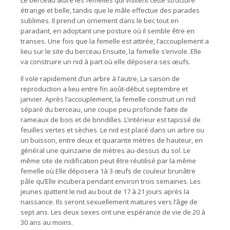
Le berceau attire les femelles qui visitent cette structure
étrange et belle, tandis que le mâle effectue des parades
sublimes. Il prend un ornement dans le bec tout en
paradant, en adoptant une posture où il semble être en
transes. Une fois que la femelle est attirée, l’accouplement a
lieu sur le site du berceau Ensuite, la femelle s’envole. Elle
va construire un nid à part où elle déposera ses œufs.
Il vole rapidement d’un arbre à l’autre, La saison de
reproduction a lieu entre fin août-début septembre et
janvier. Après l’accouplement, la femelle construit un nid
séparé du berceau, une coupe peu profonde faite de
rameaux de bois et de brindilles. L’intérieur est tapissé de
feuilles vertes et sèches. Le nid est placé dans un arbre ou
un buisson, entre deux et quarante mètres de hauteur, en
général une quinzaine de mètres au-dessus du sol. Le
même site de nidification peut être réutilisé par la même
femelle où Elle déposera 1à 3 œufs de couleur brunâtre
pâle qu’Elle incubera pendant environ trois semaines. Les
jeunes quittent le nid au bout de 17 à 21 jours après la
naissance. Ils seront sexuellement matures vers l’âge de
sept ans. Les deux sexes ont une espérance de vie de 20 à
30 ans au moins.