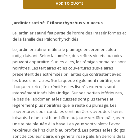
ADD TO QUOTE
Jardinier satiné -Ptilonorhynchus violaceus
Le jardinier satiné fait partie de l’ordre des Passériformes et
de la famille des Ptilonorhynchidés.
Le Jardinier satiné mâle a le plumage entièrement bleu-
indigo luisant. Selon la lumière, des reflets violets ou noirs
peuvent apparaitre. Sur les ailes, les rémiges primaires sont
noirâtres. Les tertiaires et les couvertures sus-alaires
présentent des extrémités brillantes qui contrastent avec
les bases noirâtres. Sur la queue également noirâtre, sur
chaque rectrice, l’extrémité et les liserés externes sont
intensément irisés bleu-indigo. Sur ses parties inférieures,
le bas de l’abdomen et les cuisses sont plus ternes et
légèrement plus noirâtres que le reste du plumage. Les
couvertures sous-caudales sont noirâtres avec des liserés
luisants. Le bec est blanchâtre ou jaune verdâtre pâle, avec
une teinte bleutée à la base. Les yeux sont violet vif avec
l’extérieur de l’iris d’un bleu profond. Les pattes et les doigts
sont de couleur claire, en général rose pâle. En dehors de la