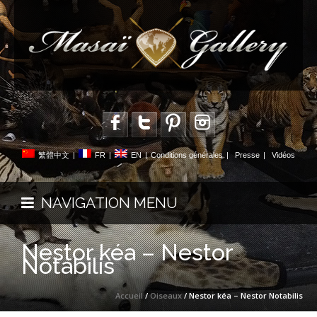
繁體中文
|
FR
|
EN
|
Conditions générales
|
Presse
|
Vidéos
NAVIGATION MENU
Nestor kéa – Nestor
Notabilis
Accueil
/
Oiseaux
/ Nestor kéa – Nestor Notabilis