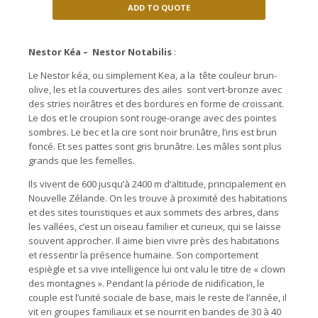
ADD TO QUOTE
Nestor Kéa – Nestor Notabilis
:
Le Nestor kéa, ou simplement Kea, a la tête couleur brun-
olive, les et la couvertures des ailes sont vert-bronze avec
des stries noirâtres et des bordures en forme de croissant.
Le dos et le croupion sont rouge-orange avec des pointes
sombres. Le bec et la cire sont noir brunâtre, l’iris est brun
foncé. Et ses pattes sont gris brunâtre. Les mâles sont plus
grands que les femelles.
Ils vivent de 600 jusqu’à 2400 m d’altitude, principalement en
Nouvelle Zélande. On les trouve à proximité des habitations
et des sites touristiques et aux sommets des arbres, dans
les vallées, c’est un oiseau familier et curieux, qui se laisse
souvent approcher. Il aime bien vivre près des habitations
et ressentir la présence humaine. Son comportement
espiègle et sa vive intelligence lui ont valu le titre de « clown
des montagnes ». Pendant la période de nidification, le
couple est l’unité sociale de base, mais le reste de l’année, il
vit en groupes familiaux et se nourrit en bandes de 30 à 40