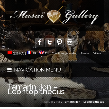
繁體中文
|
FR
|
EN
|
Conditions générales
|
Presse
|
Vidéos
NAVIGATION MENU
Tamarin lion –
Leontopithecus
Accueil
/
Full
/ Tamarin lion – Leontopithecus