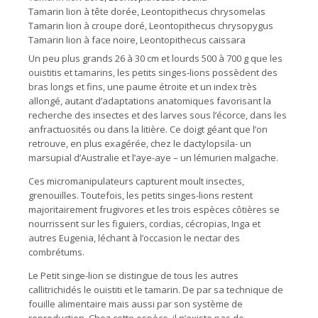
Tamarin lion à tête dorée,
Leontopithecus chrysomelas
Tamarin lion à croupe doré,
Leontopithecus chrysopygus
Tamarin lion à face noire,
Leontopithecus caissara
Un peu plus grands 26 à 30 cm et lourds 500 à 700 g que les
ouistitis et tamarins, les petits singes-lions possèdent des
bras longs et fins, une paume étroite et un index très
allongé, autant d’adaptations anatomiques favorisant la
recherche des insectes et des larves sous l’écorce, dans les
anfractuosités ou dans la litière. Ce doigt géant que l’on
retrouve, en plus exagérée, chez le dactylopsila- un
marsupial d’Australie et l’aye-aye – un lémurien malgache.
Ces micromanipulateurs capturent moult insectes,
grenouilles. Toutefois, les petits singes-lions restent
majoritairement frugivores et les trois espèces côtières se
nourrissent sur les figuiers, cordias, cécropias, Inga et
autres Eugenia, léchant à l’occasion le nectar des
combrétums.
Le Petit singe-lion se distingue de tous les autres
callitrichidés le ouistiti et le tamarin. De par sa technique de
fouille alimentaire mais aussi par son système de