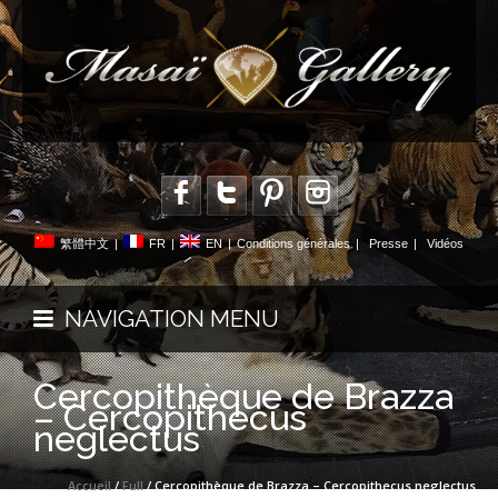
繁體中文
|
FR
|
EN
|
Conditions générales
|
Presse
|
Vidéos
NAVIGATION MENU
Cercopithèque de Brazza
– Cercopithecus
neglectus
Accueil
/
Full
/ Cercopithèque de Brazza – Cercopithecus neglectus