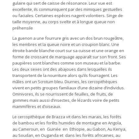
gulaire qui sert de caisse de résonance. Leur vue est
excellente, ils communiquent par des mimiques gestuelles
ou faciales. Certaines espèces nagent volontiers. Singe de
taille moyenne, au corps svelte et à longue queue non
préhensile
La guenon a une fourrure gris avec un dos brun rougeâtre,
les membres et la queue noire et un croupion blanc. Une
étroite bande blanche court sur sa cuisse et une orange en
forme de croissant de marquage apparaît sur son front. Ses
paupières sont blanches comme son museau et la barbe.
Les deux sexes ont des abajoues dans lesquelles ils
transportent de la nourriture alors qu’ils fourragent. Les
mâles ont un Scrotum bleu. Diurnes, les cercopithèques
vivent en petits groupes familiaux d’une dizaine d’individus.
Omnivores, ils se nourrissent de feuilles, de fruits, de
gommes mais aussi d’insectes, de lézards voire de petits
mammifères et d’oiseaux.
Le cercopithèque de Brazza vit dans les marais, les forêts
de bambou et les forêts humides de montagne en Angola,
au Cameroun, en Guinée en Ethiopie, au Gabon, Au Kenya,
au Soudan, en Ouganda et dans les forêts africaines, au