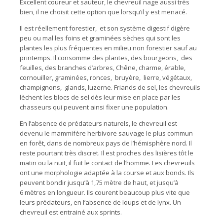
Excellent coureur et sauteur, le chevreuil nage aussi très
bien, il ne choisit cette option que lorsqu’il y est menacé.
Il est réellement forestier, et son système digestif digère
peu ou mal les foins et graminées sèches qui sont les
plantes les plus fréquentes en milieu non forestier sauf au
printemps. Il consomme des plantes, des bourgeons, des
feuilles, des branches d’arbres, Chêne, charme, érable,
cornouiller, graminées, ronces, bruyère, lierre, végétaux,
champignons, glands, luzerne. Friands de sel, les chevreuils
lèchent les blocs de sel dès leur mise en place par les
chasseurs qui peuvent ainsi fixer une population.
En l’absence de prédateurs naturels, le chevreuil est
devenu le mammifère herbivore sauvage le plus commun
en forêt, dans de nombreux pays de l’hémisphère nord. Il
reste pourtant très discret. Il est proches des lisières tôt le
matin ou la nuit, il fuit le contact de l’homme. Les chevreuils
ont une morphologie adaptée à la course et aux bonds. Ils
peuvent bondir jusqu’à 1,75 mètre de haut, et jusqu’à
6 mètres en longueur. Ils courent beaucoup plus vite que
leurs prédateurs, en l’absence de loups et de lynx. Un
chevreuil est entrainé aux sprints.