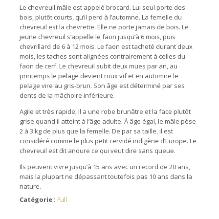
Le chevreuil mâle est appelé brocard. Lui seul porte des
bois, plutôt courts, qu’il perd à l’automne. La femelle du
chevreuil est la chevrette. Elle ne porte jamais de bois. Le
jeune chevreuil s’appelle le faon jusqu’à 6 mois, puis
chevrillard de 6 à 12 mois. Le faon est tacheté durant deux
mois, les taches sont alignées contrairement à celles du
faon de cerf. Le chevreuil subit deux mues par an, au
printemps le pelage devient roux vif et en automne le
pelage vire au gris-brun. Son âge est déterminé par ses
dents de la mâchoire inférieure.
Agile et très rapide, il a une robe brunâtre et la face plutôt
grise quand il atteint à l’âge adulte. À âge égal, le mâle pèse
2 à 3 kg de plus que la femelle. De par sa taille, il est
considéré comme le plus petit cervidé indigène d’Europe. Le
chevreuil est dit anoure ce qui veut dire sans queue.
Ils peuvent vivre jusqu’à 15 ans avec un record de 20 ans,
mais la plupart ne dépassant toutefois pas 10 ans dans la
nature.
Catégorie :
Full