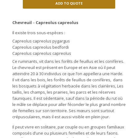
ADD TO QUOTE
Chevreuil
–
Capreolus capreolus
Il existe trois sous-espèces :
Capreolus capreolus pygargus
Capreolus capreolus bedfordi
Capreolus capreolus capreolus
Ce ruminants, vit dans les forêts de feuillus et les conifères.
Le chevreuil est présent en Europe et en Asie où il peut
atteindre 20 à 30 individus ce que l’on appellera une Harde.
Il vit dans les bois, les forêts de feuillus de conifères, dans
les bosquets à végétation herbacée dans les clairières, Les
taillis, les champs, les prairies, les parcs et les réserves
fauniques. Il est sédentaire, sauf dans la période du rut où
le mâle se déplace pour aller féconder le plus grand nombre
de femelles sur son territoire. Ses mœurs sont surtout
crépusculaires, mais il est aussi visible en plein jour.
Il peut vivre en solitaire, par couple ou en groupes familiaux
composés d’une ou plusieurs femelles et de leurs faons.