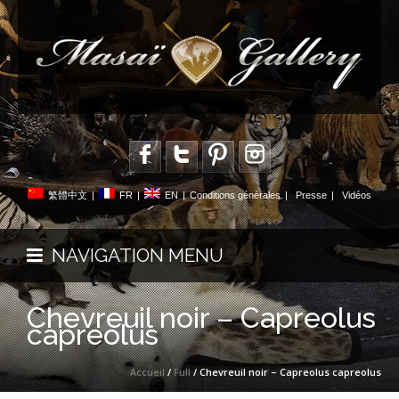
繁體中文
|
FR
|
EN
|
Conditions générales
|
Presse
|
Vidéos
NAVIGATION MENU
Chevreuil noir – Capreolus
capreolus
Accueil
/
Full
/ Chevreuil noir – Capreolus capreolus