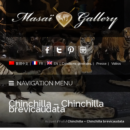
繁體中文
|
FR
|
EN
|
Conditions générales
|
Presse
|
Vidéos
NAVIGATION MENU
Chinchilla – Chinchilla
brevicaudata
Accueil
/
Full
/ Chinchilla – Chinchilla brevicaudata