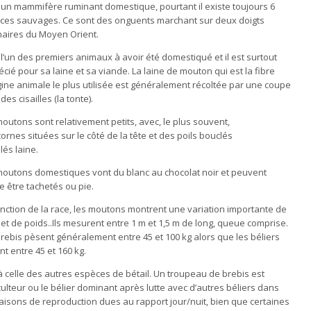
 un mammifère ruminant domestique, pourtant il existe toujours 6
ces sauvages. Ce sont des onguents marchant sur deux doigts
naires du Moyen Orient.
 l’un des premiers animaux à avoir été domestiqué et il est surtout
cié pour sa laine et sa viande. La laine de mouton qui est la fibre
gine animale le plus utilisée est généralement récoltée par une coupe
des cisailles (la tonte).
outons sont relativement petits, avec, le plus souvent,
ornes situées sur le côté de la tête et des poils bouclés
és laine.
moutons domestiques vont du blanc au chocolat noir et peuvent
 être tachetés ou pie.
nction de la race, les moutons montrent une variation importante de
e et de poids..Ils mesurent entre 1 m et 1,5 m de long, queue comprise.
rebis pèsent généralement entre 45 et 100 kg alors que les béliers
t entre 45 et 160 kg.
 celle des autres espèces de bétail. Un troupeau de brebis est
culteur ou le bélier dominant après lutte avec d’autres béliers dans
saisons de reproduction dues au rapport jour/nuit, bien que certaines