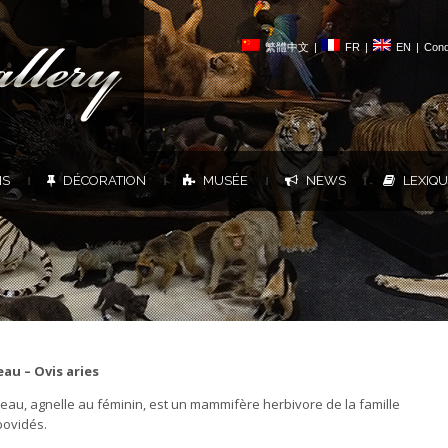
繁體中文
|
FR
|
EN
|
Cond
NS
DÉCORATION
MUSÉE
NEWS
LEXIQ
|
|
|
|
au – Ovis aries
eau, agnelle au féminin, est un mammifère herbivore de la famille
bovidés.