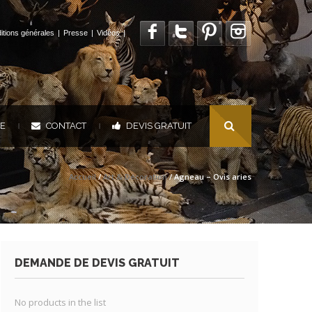
itions générales
|
Presse
|
Vidéos
|
UE
CONTACT
DEVIS GRATUIT
|
|
Accueil
/
Art & Décoration
/ Agneau – Ovis aries
DEMANDE DE DEVIS GRATUIT
No products in the list