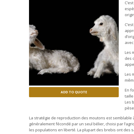
C’est
espè
origi
C’est
appré
d’ori
avec 
Les m
des c
appel
Les 
même
En fo
ADD TO QUOTE
taill
Les b
pèsen
La stratégie de reproduction des moutons est semblable à
généralement fécondé par un seul bélier, choisi par l’agri
les populations en liberté. La plupart des brebis ont des 