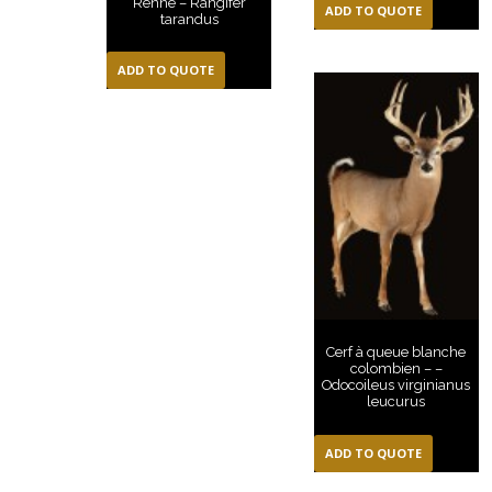
Renne – Rangifer
ADD TO QUOTE
tarandus
ADD TO QUOTE
Cerf à queue blanche
colombien – –
Odocoileus virginianus
leucurus
ADD TO QUOTE