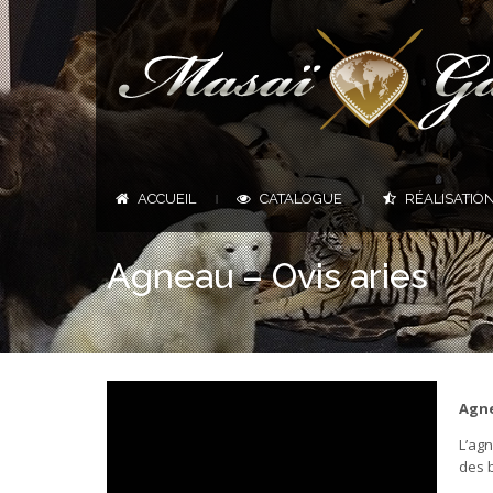
ACCUEIL
CATALOGUE
RÉALISATIO
|
|
Agneau – Ovis aries
Agne
L’agn
des 